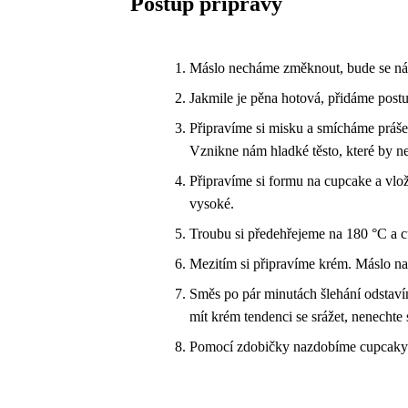
Postup přípravy
Máslo necháme změknout, bude se nám
Jakmile je pěna hotová, přidáme post
Připravíme si misku a smícháme práš
Vznikne nám hladké těsto, které by n
Připravíme si formu na cupcake a vlo
vysoké.
Troubu si předehřejeme na 180 °C a 
Mezitím si připravíme krém. Máslo na
Směs po pár minutách šlehání odstav
mít krém tendenci se srážet, nenechte 
Pomocí zdobičky nazdobíme cupcaky