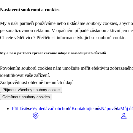
Nastavení soukromí a cookies
My a naši partneři používáme nebo ukládáme soubory cookies, abychom
personalizovanou reklamu. V opačném případě zůstanou aktivní jen n
Chcete vědět více? Přečtěte si informace týkající se
souborů cookie
.
My a naši partneři zpracováváme údaje z následujících důvodů
Povolením souborů cookies nám umožníte měřit efektivitu zobrazeného o
identifikovat vaše zařízení.
Zodpovědnost ohledně firemních údajů
Přijmout všechny soubory cookie
Odmítnout soubory cookies
Přihlásit se
Vyhledávač obchodů
Kontaktujte nás
Nápověda
Můj úč