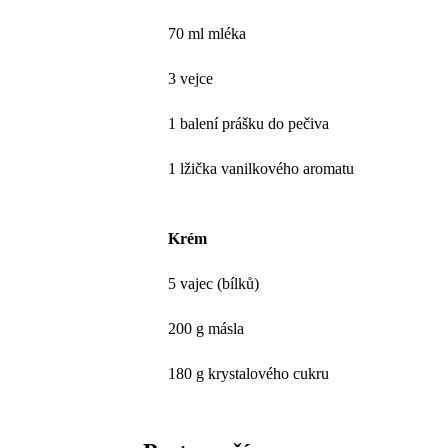
70 ml mléka
3 vejce
1 balení prášku do pečiva
1 lžička vanilkového aromatu
Krém
5 vajec (bílků)
200 g másla
180 g krystalového cukru