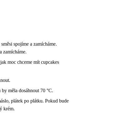
 směsi spojíme a zamícháme.
 a zamícháme.
, jak moc chceme mít cupcakes
nout.
ků by měla dosáhnout 70 °C.
slo, plátek po plátku. Pokud bude
ný krém.