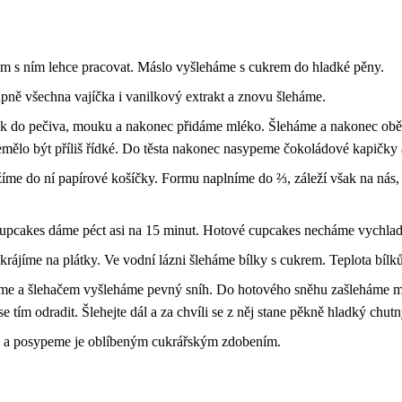
 s ním lehce pracovat. Máslo vyšleháme s cukrem do hladké pěny.
upně všechna vajíčka i vanilkový extrakt a znovu šleháme.
ek do pečiva, mouku a nakonec přidáme mléko. Šleháme a nakonec obě
emělo být příliš řídké. Do těsta nakonec nasypeme čokoládové kapičky
žíme do ní papírové košíčky. Formu naplníme do ⅔, záleží však na nás
cupcakes dáme péct asi na 15 minut. Hotové cupcakes necháme vychlad
krájíme na plátky. Ve vodní lázni šleháme bílky s cukrem. Teplota bíl
íme a šlehačem vyšleháme pevný sníh. Do hotového sněhu zašleháme má
se tím odradit. Šlehejte dál a za chvíli se z něj stane pěkně hladký chut
 a posypeme je oblíbeným cukrářským zdobením.