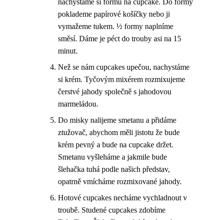
nachystáme si formu na cupcake. Do formy
poklademe papírové košíčky nebo ji
vymažeme tukem. ½ formy naplníme
směsí. Dáme je péct do trouby asi na 15
minut.
Než se nám cupcakes upečou, nachystáme
si krém. Tyčovým mixérem rozmixujeme
čerstvé jahody společně s jahodovou
marmeládou.
Do misky nalijeme smetanu a přidáme
ztužovač, abychom měli jistotu že bude
krém pevný a bude na cupcake držet.
Smetanu vyšleháme a jakmile bude
šlehačka tuhá podle našich představ,
opatrně vmícháme rozmixované jahody.
Hotové cupcakes necháme vychladnout v
troubě. Studené cupcakes zdobíme