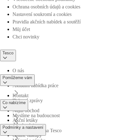
Ochrana osobních údajů a cookies
Nastavení soukromí a cookies
Pravidla akčních nabídek a soutěží
Můj účet
Chci novinky
Tesco
O nás
Pomůžeme vám
Aktuální nabídka práce
Kontakt
Tiskové zprávy
Co nabízíme
Najdi obchod
Myslíme na budoucnost
Akční letáky
Časté otázky
Podmínky a nastavení
Obchodní skupina Tesco
Online nákupy