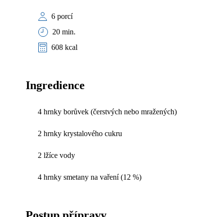
6 porcí
20 min.
608 kcal
Ingredience
4 hrnky borůvek (čerstvých nebo mražených)
2 hrnky krystalového cukru
2 lžíce vody
4 hrnky smetany na vaření (12 %)
Postup přípravy