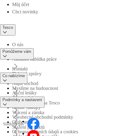
Můj účet
Chci novinky
Tesco
O nás
Pomůžeme vám
Aktuální nabídka práce
Kontakt
Tiskové zprávy
Co nabízíme
Najdi obchod
Myslíme na budoucnost
Akční letáky
Časté otázky
Podmínky a nastavení
Obchodní skupina Tesco
Online nákupy
Vrácení a záruka
Všeobecné obchodní podmínky
Clubcard
Sledujte nás
Stažení produktů
Ochrana osobních údajů a cookies