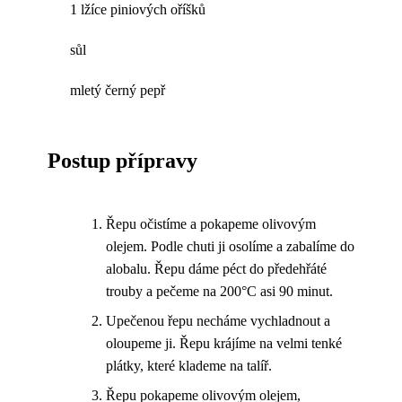
1 lžíce piniových oříšků
sůl
mletý černý pepř
Postup přípravy
Řepu očistíme a pokapeme olivovým
olejem. Podle chuti ji osolíme a zabalíme do
alobalu. Řepu dáme péct do předehřáté
trouby a pečeme na 200°C asi 90 minut.
Upečenou řepu necháme vychladnout a
oloupeme ji. Řepu krájíme na velmi tenké
plátky, které klademe na talíř.
Řepu pokapeme olivovým olejem,