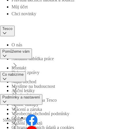
Můj účet
Chci novinky
Tesco
O nás
Pomůžeme vám
Aktuální nabídka práce
Kontakt
Tiskové zprávy
Co nabízíme
Najdi obchod
Myslíme na budoucnost
Akční letáky
Časté otázky
Podmínky a nastavení
Obchodní skupina Tesco
Online nákupy
Vrácení a záruka
Všeobecné obchodní podmínky
Clubcard
Sledujte nás
Stažení produktů
Ochrana osobních údajů a cookies