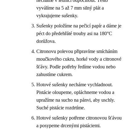
necháme v lednici odpočinout. Těsto
vyválíme na 5 až 7 mm silný plát a
vykrajujeme sušenky.
Sušenky položíme na pečicí papír a dáme je
péct do předehřáté trouby asi na 180°C
dorůžova.
Citronovu polevou připravíme smícháním
moučkového cukru, horké vody a citronové
šťávy. Podle potřeby ředíme vodou nebo
zahustíme cukrem.
Hotové sušenky necháme vychladnout.
Pistácie oloupeme, opláchneme vodou a
upražíme na sucho na pánvi, aby uschly.
Suché pistácie rozdrtíme.
Hotové sušenky potřeme citronovou šťávou
a posypeme drcenými pistáciemi.