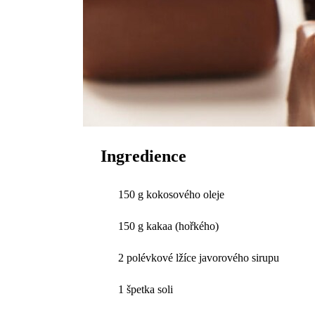
Ingredience
150 g kokosového oleje
150 g kakaa (hořkého)
2 polévkové lžíce javorového sirupu
1 špetka soli