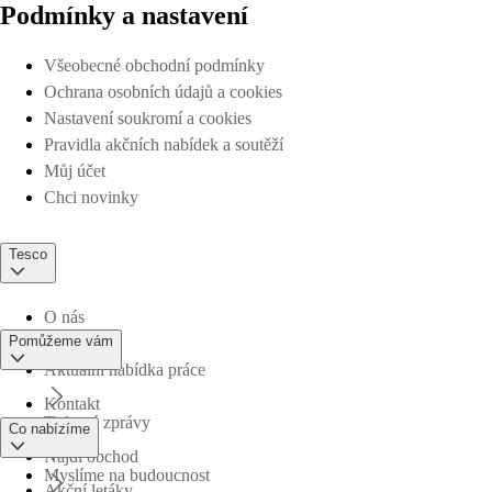
Podmínky a nastavení
Všeobecné obchodní podmínky
Ochrana osobních údajů a cookies
Nastavení soukromí a cookies
Pravidla akčních nabídek a soutěží
Můj účet
Chci novinky
Tesco
O nás
Pomůžeme vám
Aktuální nabídka práce
Kontakt
Tiskové zprávy
Co nabízíme
Najdi obchod
Myslíme na budoucnost
Akční letáky