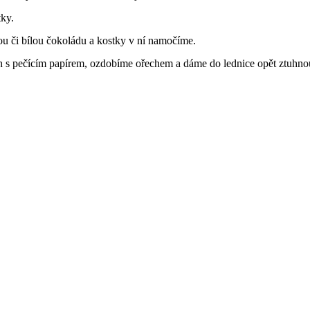
tky.
ou či bílou čokoládu a kostky v ní namočíme.
 s pečícím papírem, ozdobíme ořechem a dáme do lednice opět ztuhno