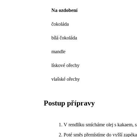
Na ozdobení
čokoláda
bílá čokoláda
mandle
lískové ořechy
vlašské ořechy
Postup přípravy
V rendlíku smícháme olej s kakaem, s
Poté směs přemístíme do vyšší zapék