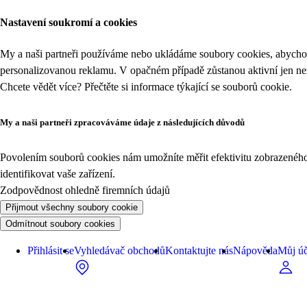
Nastavení soukromí a cookies
My a naši partneři používáme nebo ukládáme soubory cookies, abychom
personalizovanou reklamu. V opačném případě zůstanou aktivní jen n
Chcete vědět více? Přečtěte si informace týkající se
souborů cookie
.
My a naši partneři zpracováváme údaje z následujících důvodů
Povolením souborů cookies nám umožníte měřit efektivitu zobrazeného o
identifikovat vaše zařízení.
Zodpovědnost ohledně firemních údajů
Přijmout všechny soubory cookie
Odmítnout soubory cookies
Přihlásit se
Vyhledávač obchodů
Kontaktujte nás
Nápověda
Můj úč