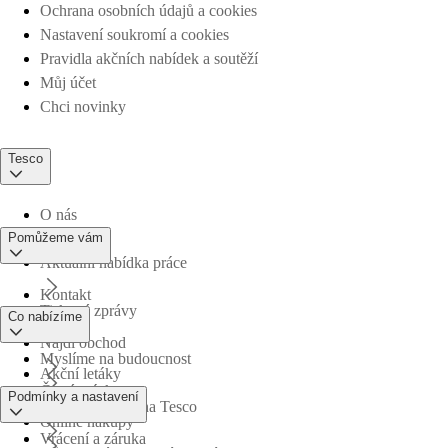
Ochrana osobních údajů a cookies
Nastavení soukromí a cookies
Pravidla akčních nabídek a soutěží
Můj účet
Chci novinky
Tesco
O nás
Pomůžeme vám
Aktuální nabídka práce
Kontakt
Tiskové zprávy
Co nabízíme
Najdi obchod
Myslíme na budoucnost
Akční letáky
Časté otázky
Podmínky a nastavení
Obchodní skupina Tesco
Online nákupy
Vrácení a záruka