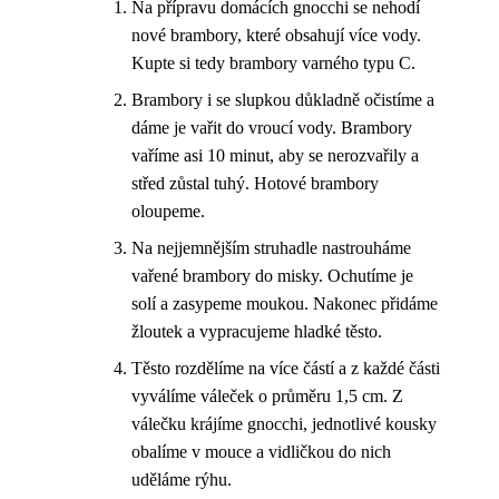
Na přípravu domácích gnocchi se nehodí
nové brambory, které obsahují více vody.
Kupte si tedy brambory varného typu C.
Brambory i se slupkou důkladně očistíme a
dáme je vařit do vroucí vody. Brambory
vaříme asi 10 minut, aby se nerozvařily a
střed zůstal tuhý. Hotové brambory
oloupeme.
Na nejjemnějším struhadle nastrouháme
vařené brambory do misky. Ochutíme je
solí a zasypeme moukou. Nakonec přidáme
žloutek a vypracujeme hladké těsto.
Těsto rozdělíme na více částí a z každé části
vyválíme váleček o průměru 1,5 cm. Z
válečku krájíme gnocchi, jednotlivé kousky
obalíme v mouce a vidličkou do nich
uděláme rýhu.