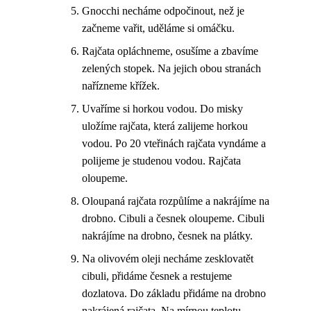
Gnocchi necháme odpočinout, než je
začneme vařit, uděláme si omáčku.
Rajčata opláchneme, osušíme a zbavíme
zelených stopek. Na jejich obou stranách
nařízneme křížek.
Uvaříme si horkou vodou. Do misky
uložíme rajčata, která zalijeme horkou
vodou. Po 20 vteřinách rajčata vyndáme a
polijeme je studenou vodou. Rajčata
oloupeme.
Oloupaná rajčata rozpůlíme a nakrájíme na
drobno. Cibuli a česnek oloupeme. Cibuli
nakrájíme na drobno, česnek na plátky.
Na olivovém oleji necháme zesklovatět
cibuli, přidáme česnek a restujeme
dozlatova. Do základu přidáme na drobno
nakrájená rajčata. Na mírnou teplotu