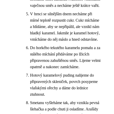
vaječnou směs a necháme ještě krátce vařit.
V hrnci se silnějším dnem necháme při
mírné teplotě rozpustit cukr. Cukr mícháme
a hlídáme, aby se nepřipálil, ale vznikl nám
hladký karamel. Jakmile je karamel hotový,
vmícháme do něj máslo a hned odstavíme.
Do horkého tekutého karamelu pomalu a za
stálého míchání přidáváme po lžicích
připravenou zahuštěnou směs. Lijeme velmi
opatrně a nakonec zamícháme.
Hotový karamelový puding nalijeme do
připravených skleniček, povrch posypeme
vlašskými ořechy a dáme do lednice
ztuhnout.
Smetanu vyšleháme tak, aby vznikla pevná
šlehačka a podle chuti ji osladíme. Arašídy