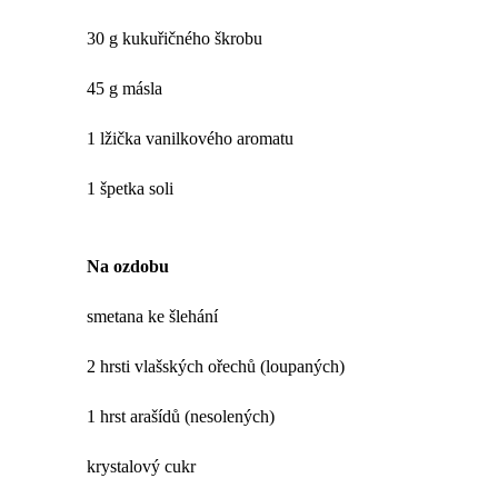
30 g kukuřičného škrobu
45 g másla
1 lžička vanilkového aromatu
1 špetka soli
Na ozdobu
smetana ke šlehání
2 hrsti vlašských ořechů (loupaných)
1 hrst arašídů (nesolených)
krystalový cukr