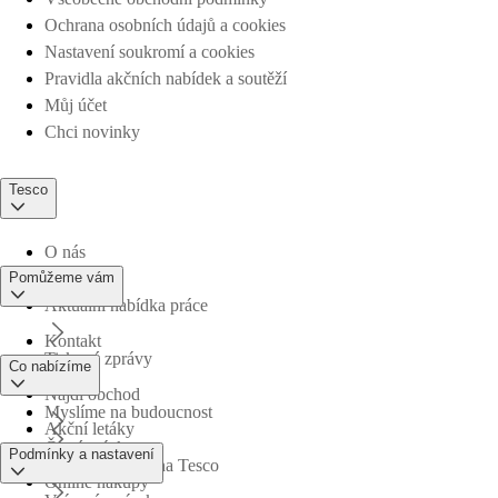
Ochrana osobních údajů a cookies
Nastavení soukromí a cookies
Pravidla akčních nabídek a soutěží
Můj účet
Chci novinky
Tesco
O nás
Pomůžeme vám
Aktuální nabídka práce
Kontakt
Tiskové zprávy
Co nabízíme
Najdi obchod
Myslíme na budoucnost
Akční letáky
Časté otázky
Podmínky a nastavení
Obchodní skupina Tesco
Online nákupy