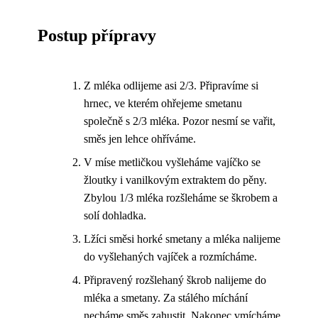
Postup přípravy
Z mléka odlijeme asi 2/3. Připravíme si
hrnec, ve kterém ohřejeme smetanu
společně s 2/3 mléka. Pozor nesmí se vařit,
směs jen lehce ohříváme.
V míse metličkou vyšleháme vajíčko se
žloutky i vanilkovým extraktem do pěny.
Zbylou 1/3 mléka rozšleháme se škrobem a
solí dohladka.
Lžíci směsi horké smetany a mléka nalijeme
do vyšlehaných vajíček a rozmícháme.
Připravený rozšlehaný škrob nalijeme do
mléka a smetany. Za stálého míchání
necháme směs zahustit. Nakonec vmícháme