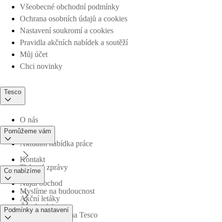
Všeobecné obchodní podmínky
Ochrana osobních údajů a cookies
Nastavení soukromí a cookies
Pravidla akčních nabídek a soutěží
Můj účet
Chci novinky
Tesco
O nás
Pomůžeme vám
Aktuální nabídka práce
Kontakt
Tiskové zprávy
Co nabízíme
Najdi obchod
Myslíme na budoucnost
Akční letáky
Časté otázky
Podmínky a nastavení
Obchodní skupina Tesco