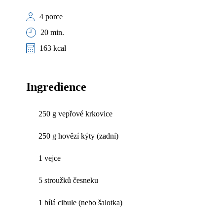
4 porce
20 min.
163 kcal
Ingredience
250 g vepřové krkovice
250 g hovězí kýty (zadní)
1 vejce
5 stroužků česneku
1 bílá cibule (nebo šalotka)