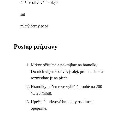
4 lžíce olivového oleje
sůl
mletý černý pepř
Postup přípravy
Mrkve očistíme a pokrájíme na hranolky.
Do nich vlijeme olivový olej, promícháme a
rozmístíme je na plech.
Hranolky pečeme ve vyhřáté troubě na 200
°C 25 minut.
Upečené mrkvové hranolky osolíme a
opepříme.