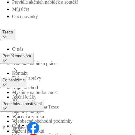
Pravidla akčních nabídek a soutěží
Můj účet
Chci novinky
Tesco
O nás
Pomůžeme vám
Aktuální nabídka práce
Kontakt
Tiskové zprávy
Co nabízíme
Najdi obchod
Myslíme na budoucnost
Akční letáky
Časté otázky
Podmínky a nastavení
Obchodní skupina Tesco
Online nákupy
Vrácení a záruka
Všeobecné obchodní podmínky
Clubcard
Sledujte nás
Stažení produktů