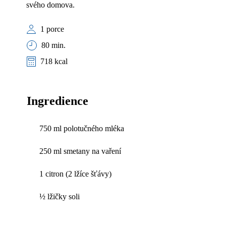
svého domova.
1 porce
80 min.
718 kcal
Ingredience
750 ml polotučného mléka
250 ml smetany na vaření
1 citron (2 lžíce šťávy)
½ lžičky soli