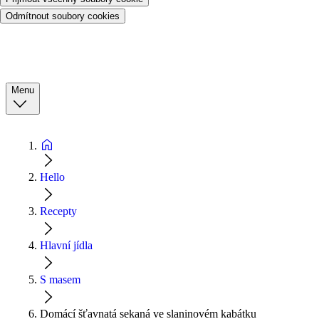
Odmítnout soubory cookies
Menu
Hello
Recepty
Hlavní jídla
S masem
Domácí šťavnatá sekaná ve slaninovém kabátku