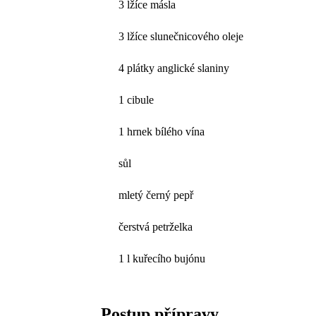
3 lžíce másla
3 lžíce slunečnicového oleje
4 plátky anglické slaniny
1 cibule
1 hrnek bílého vína
sůl
mletý černý pepř
čerstvá petrželka
1 l kuřecího bujónu
Postup přípravy