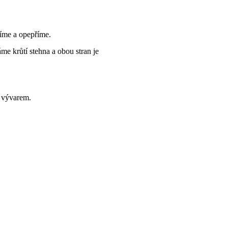
líme a opepříme.
me krůtí stehna a obou stran je
 vývarem.