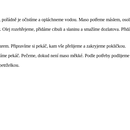
t, pořádně je očistíme a opláchneme vodou. Maso potřeme máslem, oso
. Olej rozehřejeme, přidáme cibuli a slaninu a smažíme dozlatova. Přidá
rem. Připravíme si pekáč, kam vše přelijeme a zakryjeme pokličkou.
žíme pekáč. Pečeme, dokud není maso měkké. Podle potřeby podlijeme
etrželkou.