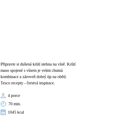
Připravte si dušená krůtí stehna na víně. Krůtí
maso spojené s vínem je velmi chutná
kombinace a zároveň dobrý tip na oběd.
Tesco recepty - čerstvá inspirace.
4 porce
70 min.
1045 kcal