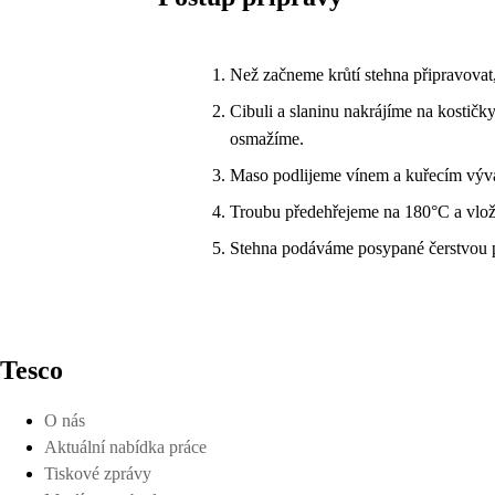
Než začneme krůtí stehna připravova
Cibuli a slaninu nakrájíme na kostičky
osmažíme.
Maso podlijeme vínem a kuřecím výva
Troubu předehřejeme na 180°C a vlo
Stehna podáváme posypané čerstvou p
Tesco
O nás
Aktuální nabídka práce
Tiskové zprávy