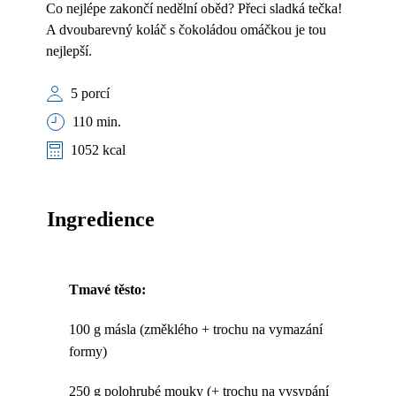
Co nejlépe zakončí nedělní oběd? Přeci sladká tečka!
A dvoubarevný koláč s čokoládou omáčkou je tou
nejlepší.
5 porcí
110 min.
1052 kcal
Ingredience
Tmavé těsto:
100 g másla (změklého + trochu na vymazání
formy)
250 g polohrubé mouky (+ trochu na vysypání