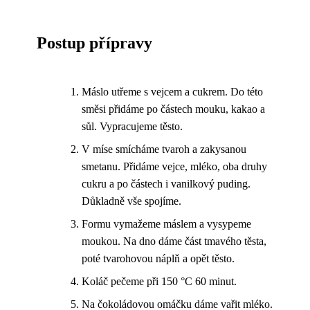
Postup přípravy
Máslo utřeme s vejcem a cukrem. Do této
směsi přidáme po částech mouku, kakao a
sůl. Vypracujeme těsto.
V míse smícháme tvaroh a zakysanou
smetanu. Přidáme vejce, mléko, oba druhy
cukru a po částech i vanilkový puding.
Důkladně vše spojíme.
Formu vymažeme máslem a vysypeme
moukou. Na dno dáme část tmavého těsta,
poté tvarohovou náplň a opět těsto.
Koláč pečeme při 150 °C 60 minut.
Na čokoládovou omáčku dáme vařit mléko.