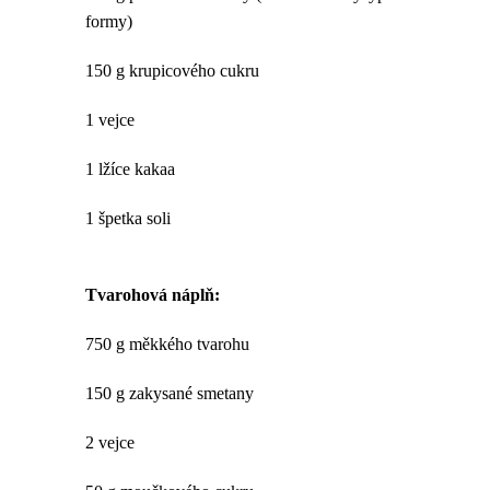
formy)
150 g krupicového cukru
1 vejce
1 lžíce kakaa
1 špetka soli
Tvarohová náplň:
750 g měkkého tvarohu
150 g zakysané smetany
2 vejce