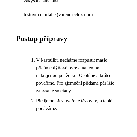
zakysaná smetana
těstovina farfalle (vařené celozrnné)
Postup přípravy
V kastrůlku necháme rozpustit máslo,
přidáme dýňové pyré a na jemno
nakrájenou petrželku. Osolíme a krátce
povaříme. Pro zjemnění přidáme pár lžic
zakysané smetany.
Přelijeme přes uvařené těstoviny a teplé
podáváme.