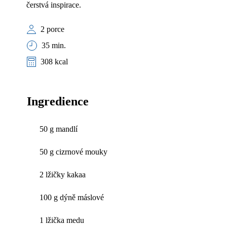
čerstvá inspirace.
2 porce
35 min.
308 kcal
Ingredience
50 g mandlí
50 g cizrnové mouky
2 lžičky kakaa
100 g dýně máslové
1 lžička medu