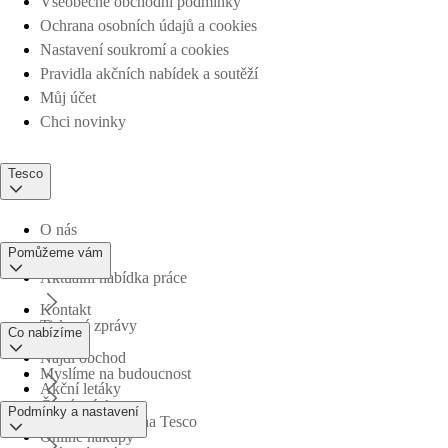
Všeobecné obchodní podmínky
Ochrana osobních údajů a cookies
Nastavení soukromí a cookies
Pravidla akčních nabídek a soutěží
Můj účet
Chci novinky
Tesco
O nás
Pomůžeme vám
Aktuální nabídka práce
Kontakt
Tiskové zprávy
Co nabízíme
Najdi obchod
Myslíme na budoucnost
Akční letáky
Časté otázky
Podmínky a nastavení
Obchodní skupina Tesco
Online nákupy