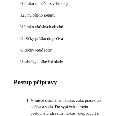
¼ hrnku slunečnicového oleje
125 ml bílého jogurtu
½ hrnku vlašských ořechů
½ lžičky prášku do pečiva
½ lžičky jedlé sody
½ tabulky hořké čokolády
Postup přípravy
V misce smícháme mouku, cukr, prášek do
pečiva a sodu. Do sypkých surovin
postupně přidáváme mokré - olej, jogurt a