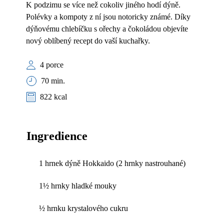
K podzimu se více než cokoliv jiného hodí dýně.
Polévky a kompoty z ní jsou notoricky známé. Díky
dýňovému chlebíčku s ořechy a čokoládou objevíte
nový oblíbený recept do vaší kuchařky.
4 porce
70 min.
822 kcal
Ingredience
1 hrnek dýně Hokkaido (2 hrnky nastrouhané)
1½ hrnky hladké mouky
½ hrnku krystalového cukru