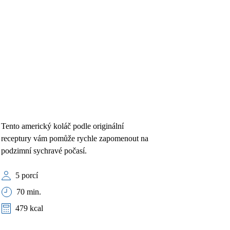
Tento americký koláč podle originální
receptury vám pomůže rychle zapomenout na
podzimní sychravé počasí.
5 porcí
70 min.
479 kcal