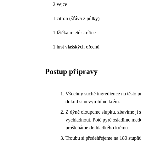
2 vejce
1 citron (šťáva z půlky)
1 lžička mleté skořice
1 hrst vlašských ořechů
Postup přípravy
Všechny suché ingredience na těsto 
dokud si nevyrobíme krém.
Z dýně oloupeme slupku, zbavíme ji 
vychladnout. Poté pyré osladíme mede
prošleháme do hladkého krému.
Troubu si předehřejeme na 180 stupňů