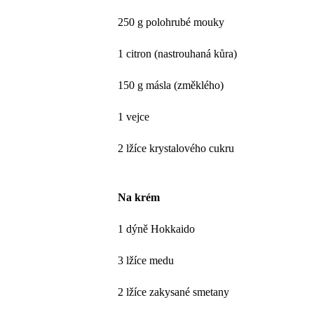
250 g polohrubé mouky
1 citron (nastrouhaná kůra)
150 g másla (změklého)
1 vejce
2 lžíce krystalového cukru
Na krém
1 dýně Hokkaido
3 lžíce medu
2 lžíce zakysané smetany