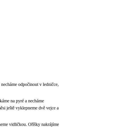
a necháme odpočinout v ledničce,
ačkáme na pyré a necháme
ěsi ještě vyklepneme dvě vejce a
neme vidličkou. Oříšky nakrájíme