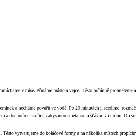
promícháme v míse. Přidáme máslo a vejce. Těsto pořádně prohněteme 
semínek a necháme povařit ve vodě. Po 20 minutách ji scedíme, rozm
m a dochutíme skořicí, zakysanou smetanou a šťávou z citrónu. Do sm
. Těsto vytvarujeme do koláčové formy a na několika místech propích