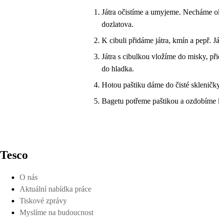
Játra očistíme a umyjeme. Necháme ok
dozlatova.
K cibuli přidáme játra, kmín a pepř. 
Játra s cibulkou vložíme do misky, p
do hladka.
Hotou paštiku dáme do čisté skleničk
Bagetu potřeme paštikou a ozdobíme 
Tesco
O nás
Aktuální nabídka práce
Tiskové zprávy
Myslíme na budoucnost