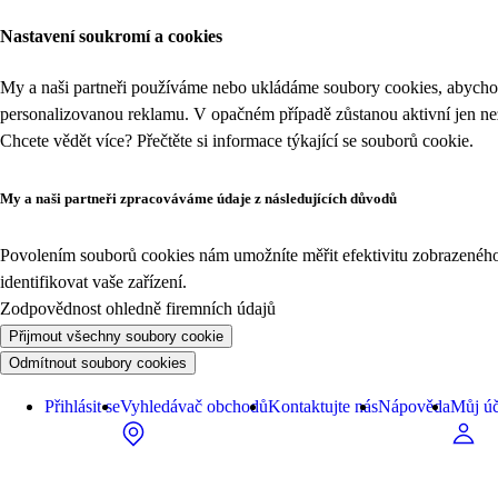
Nastavení soukromí a cookies
My a naši partneři používáme nebo ukládáme soubory cookies, abychom
personalizovanou reklamu. V opačném případě zůstanou aktivní jen n
Chcete vědět více? Přečtěte si informace týkající se
souborů cookie
.
My a naši partneři zpracováváme údaje z následujících důvodů
Povolením souborů cookies nám umožníte měřit efektivitu zobrazeného o
identifikovat vaše zařízení.
Zodpovědnost ohledně firemních údajů
Přijmout všechny soubory cookie
Odmítnout soubory cookies
Přihlásit se
Vyhledávač obchodů
Kontaktujte nás
Nápověda
Můj úč