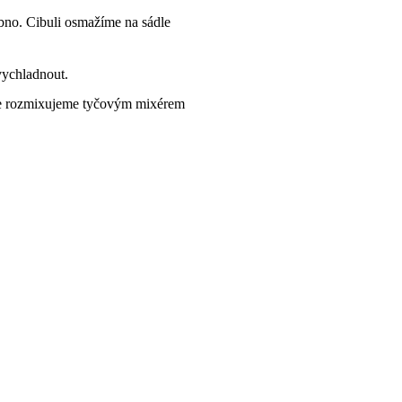
bno. Cibuli osmažíme na sádle
vychladnout.
 Vše rozmixujeme tyčovým mixérem