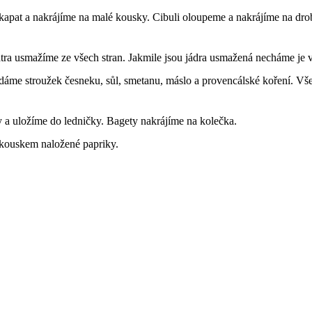
apat a nakrájíme na malé kousky. Cibuli oloupeme a nakrájíme na dro
Játra usmažíme ze všech stran. Jakmile jsou jádra usmažená necháme je 
řidáme stroužek česneku, sůl, smetanu, máslo a provencálské koření.
y a uložíme do ledničky. Bagety nakrájíme na kolečka.
kouskem naložené papriky.