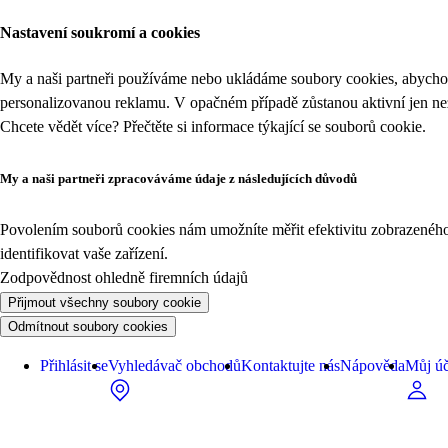
Nastavení soukromí a cookies
My a naši partneři používáme nebo ukládáme soubory cookies, abychom
personalizovanou reklamu. V opačném případě zůstanou aktivní jen n
Chcete vědět více? Přečtěte si informace týkající se
souborů cookie
.
My a naši partneři zpracováváme údaje z následujících důvodů
Povolením souborů cookies nám umožníte měřit efektivitu zobrazeného o
identifikovat vaše zařízení.
Zodpovědnost ohledně firemních údajů
Přijmout všechny soubory cookie
Odmítnout soubory cookies
Přihlásit se
Vyhledávač obchodů
Kontaktujte nás
Nápověda
Můj úč