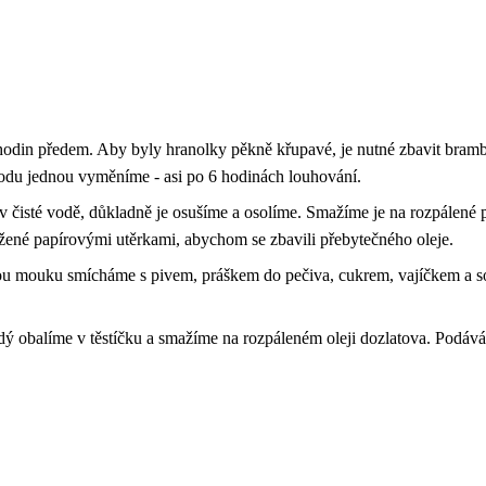
hodin předem. Aby byly hranolky pěkně křupavé, je nutné zbavit bramb
odu jednou vyměníme - asi po 6 hodinách louhování.
čisté vodě, důkladně je osušíme a osolíme. Smažíme je na rozpálené p
žené papírovými utěrkami, abychom se zbavili přebytečného oleje.
kou mouku smícháme s pivem, práškem do pečiva, cukrem, vajíčkem a so
ždý obalíme v těstíčku a smažíme na rozpáleném oleji dozlatova. Podáv