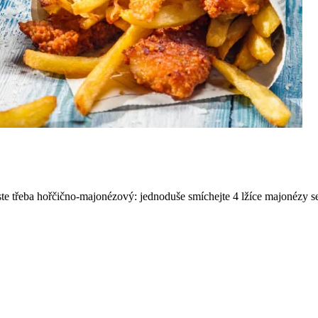
ste třeba hořčično-majonézový: jednoduše smíchejte 4 lžíce majonézy se