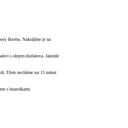
ory škrobu. Nakrájíme je na
ánvi s olejem dozlatova. Jakmile
lí. Těsto necháme asi 15 minut
áme s hranolkami.