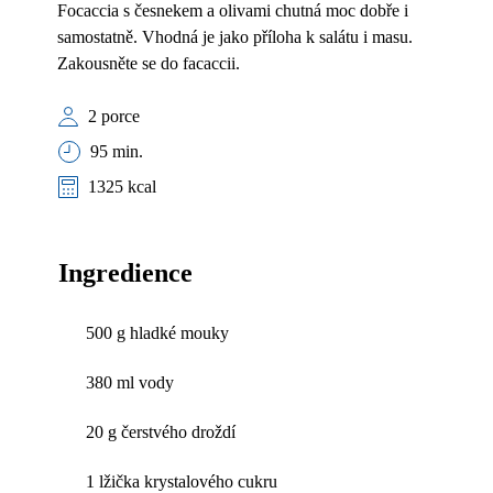
Focaccia s česnekem a olivami chutná moc dobře i
samostatně. Vhodná je jako příloha k salátu i masu.
Zakousněte se do facaccii.
2 porce
95 min.
1325 kcal
Ingredience
500 g hladké mouky
380 ml vody
20 g čerstvého droždí
1 lžička krystalového cukru