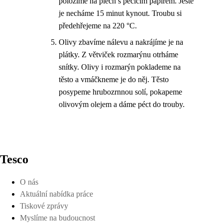
položíme na plech s pečicím papírem. Ještě
je necháme 15 minut kynout. Troubu si
předehřejeme na 220 °C.
Olivy zbavíme nálevu a nakrájíme je na
plátky. Z větviček rozmarýnu otrháme
snítky. Olivy i rozmarýn poklademe na
těsto a vmáčkneme je do něj. Těsto
posypeme hrubozrnnou solí, pokapeme
olivovým olejem a dáme péct do trouby.
Tesco
O nás
Aktuální nabídka práce
Tiskové zprávy
Myslíme na budoucnost