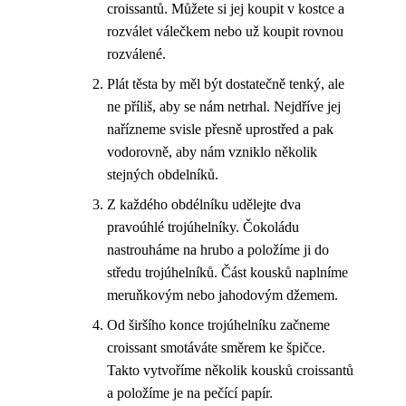
croissantů. Můžete si jej koupit v kostce a
rozválet válečkem nebo už koupit rovnou
rozválené.
Plát těsta by měl být dostatečně tenký, ale
ne příliš, aby se nám netrhal. Nejdříve jej
nařízneme svisle přesně uprostřed a pak
vodorovně, aby nám vzniklo několik
stejných obdelníků.
Z každého obdélníku udělejte dva
pravoúhlé trojúhelníky. Čokoládu
nastrouháme na hrubo a položíme ji do
středu trojúhelníků. Část kousků naplníme
meruňkovým nebo jahodovým džemem.
Od širšího konce trojúhelníku začneme
croissant smotáváte směrem ke špičce.
Takto vytvoříme několik kousků croissantů
a položíme je na pečící papír.