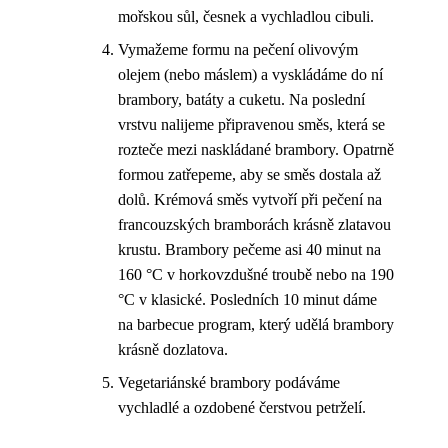
mořskou sůl, česnek a vychladlou cibuli.
Vymažeme formu na pečení olivovým
olejem (nebo máslem) a vyskládáme do ní
brambory, batáty a cuketu. Na poslední
vrstvu nalijeme připravenou směs, která se
rozteče mezi naskládané brambory. Opatrně
formou zatřepeme, aby se směs dostala až
dolů. Krémová směs vytvoří při pečení na
francouzských bramborách krásně zlatavou
krustu. Brambory pečeme asi 40 minut na
160 °C v horkovzdušné troubě nebo na 190
°C v klasické. Posledních 10 minut dáme
na barbecue program, který udělá brambory
krásně dozlatova.
Vegetariánské brambory podáváme
vychladlé a ozdobené čerstvou petrželí.