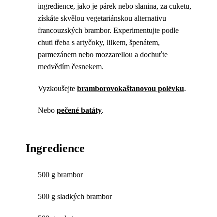
ingredience, jako je párek nebo slanina, za cuketu,
získáte skvělou vegetariánskou alternativu
francouzských brambor. Experimentujte podle
chuti třeba s artyčoky, lilkem, špenátem,
parmezánem nebo mozzarellou a dochuťte
medvědím česnekem.
Vyzkoušejte
bramborovokaštanovou polévku
.
Nebo
pečené batáty
.
Ingredience
500 g brambor
500 g sladkých brambor