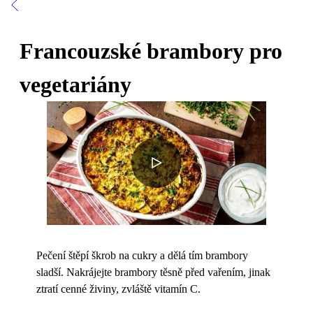
Francouzské brambory pro
vegetariány
Pečení štěpí škrob na cukry a dělá tím brambory
sladší. Nakrájejte brambory těsně před vařením, jinak
ztratí cenné živiny, zvláště vitamín C.