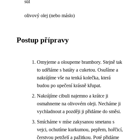
sůl
olivový olej (nebo máslo)
Postup přípravy
Omyjeme a oloupeme brambory. Stejně tak
to uděláme s batáty a cuketou. Osušíme a
nakrájíme vše na tenká kolečka, která
budou po upečení krásně křupat.
Nakrájíme cibuli najemno a krátce ji
osmahneme na olivovém oleji. Necháme ji
vychladnout a později ji přidáme do směsi.
Smícháme v míse zakysanou smetanu s
vejci, ochutíme kurkumou, pepřem, hořčicí,
čerstvou petrželí a pažitkou. Poté přidáme