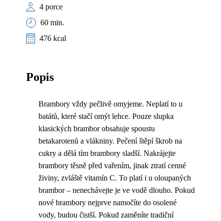
4 porce
60 min.
476 kcal
Popis
Brambory vždy pečlivě omyjeme. Neplatí to u
batátů, které stačí omýt lehce. Pouze slupka
klasických brambor obsahuje spoustu
betakarotenů a vlákniny. Pečení štěpí škrob na
cukry a dělá tím brambory sladší. Nakrájejte
brambory těsně před vařením, jinak ztratí cenné
živiny, zvláště vitamín C. To platí i u oloupaných
brambor – nenechávejte je ve vodě dlouho. Pokud
nové brambory nejprve namočíte do osolené
vody, budou čistší. Pokud zaměníte tradiční