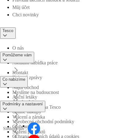
Můj účet
Chci novinky
Tesco
O nás
Pomůžeme vám
Aktuální nabídka práce
Kontakt
Tiskové zprávy
Co nabízíme
Najdi obchod
Myslíme na budoucnost
Akční letáky
Časté otázky
Podmínky a nastavení
Obchodní skupina Tesco
Online nákupy
Vrácení a záruka
Všeobecné obchodní podmínky
Clubcard
Sledujte nás
Stažení produktů
Ochrana osobních údajů a cookies