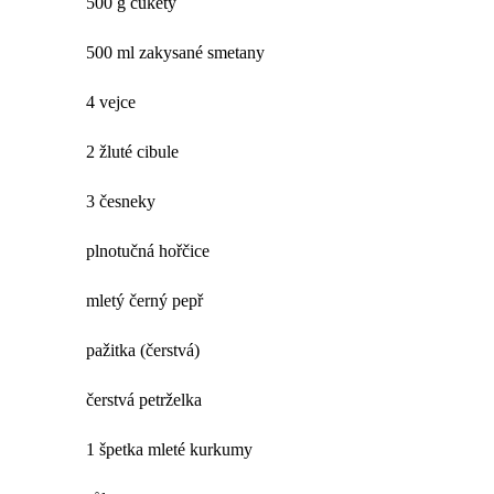
500 g cukety
500 ml zakysané smetany
4 vejce
2 žluté cibule
3 česneky
plnotučná hořčice
mletý černý pepř
pažitka (čerstvá)
čerstvá petrželka
1 špetka mleté kurkumy