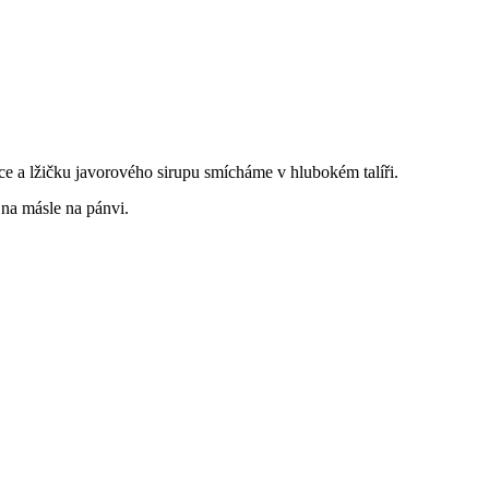
ce a lžičku javorového sirupu smícháme v hlubokém talíři.
na másle na pánvi.