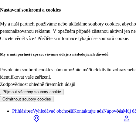
Nastavení soukromí a cookies
My a naši partneři používáme nebo ukládáme soubory cookies, abychom
personalizovanou reklamu. V opačném případě zůstanou aktivní jen n
Chcete vědět více? Přečtěte si informace týkající se
souborů cookie
.
My a naši partneři zpracováváme údaje z následujících důvodů
Povolením souborů cookies nám umožníte měřit efektivitu zobrazeného o
identifikovat vaše zařízení.
Zodpovědnost ohledně firemních údajů
Přijmout všechny soubory cookie
Odmítnout soubory cookies
Přihlásit se
Vyhledávač obchodů
Kontaktujte nás
Nápověda
Můj úč