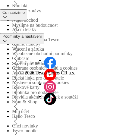
Kontakt
Tiskové zprávy
Co nabízíme
Najdi obchod
Myslíme na budoucnost
Akční letáky
Časté otázky
Podmínky a nastavení
Obchodní skupina Tesco
Online nákupy
Vrácení a záruka
Všeobecné obchodní podmínky
Clubcard
Sledujte nás
Stažení produktů
Ochrana osobních údajů a cookies
©
2026 Tesco Stores ČR a.s.
Akční nabídky a soutěže
Etická linka pro dodavatele
Nastavení soukromí a cookies
Dárkové karty
Infolinka pro dodavatele
Pravidla akčních nabídek a soutěží
Scan & Shop
Můj účet
Hello Tesco
Chci novinky
Tesco mobile