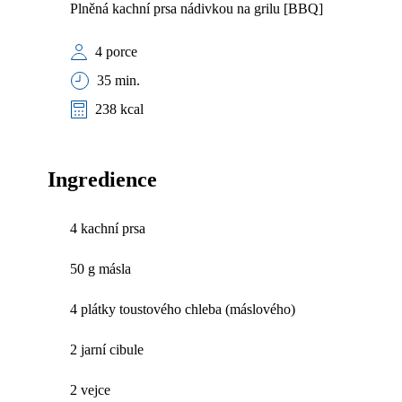
Plněná kachní prsa nádivkou na grilu [BBQ]
4 porce
35 min.
238 kcal
Ingredience
4 kachní prsa
50 g másla
4 plátky toustového chleba (máslového)
2 jarní cibule
2 vejce