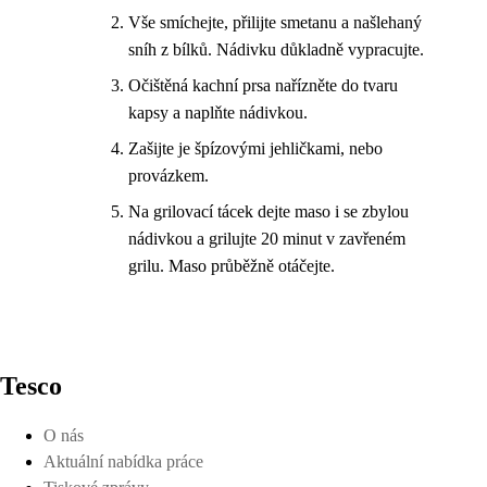
Vše smíchejte, přilijte smetanu a našlehaný
sníh z bílků. Nádivku důkladně vypracujte.
Očištěná kachní prsa nařízněte do tvaru
kapsy a naplňte nádivkou.
Zašijte je špízovými jehličkami, nebo
provázkem.
Na grilovací tácek dejte maso i se zbylou
nádivkou a grilujte 20 minut v zavřeném
grilu. Maso průběžně otáčejte.
Tesco
O nás
Aktuální nabídka práce