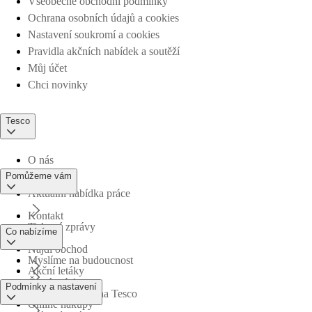
Všeobecné obchodní podmínky
Ochrana osobních údajů a cookies
Nastavení soukromí a cookies
Pravidla akčních nabídek a soutěží
Můj účet
Chci novinky
Tesco
O nás
Pomůžeme vám
Aktuální nabídka práce
Kontakt
Tiskové zprávy
Co nabízíme
Najdi obchod
Myslíme na budoucnost
Akční letáky
Časté otázky
Podmínky a nastavení
Obchodní skupina Tesco
Online nákupy