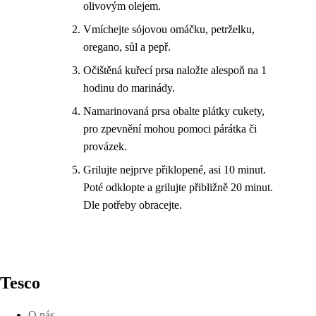
olivovým olejem.
Vmíchejte sójovou omáčku, petrželku,
oregano, sůl a pepř.
Očištěná kuřecí prsa naložte alespoň na 1
hodinu do marinády.
Namarinovaná prsa obalte plátky cukety,
pro zpevnění mohou pomoci párátka či
provázek.
Grilujte nejprve přiklopené, asi 10 minut.
Poté odklopte a grilujte přibližně 20 minut.
Dle potřeby obracejte.
Tesco
O nás