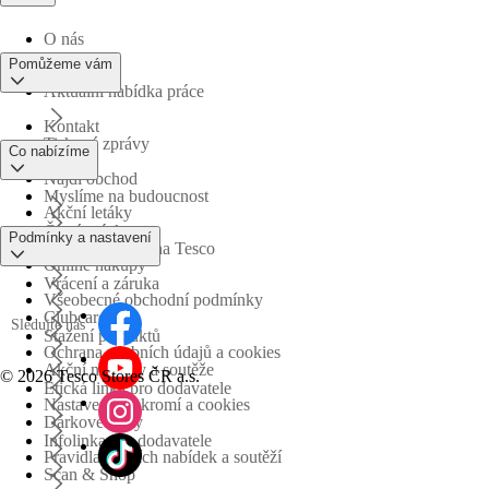
O nás
Pomůžeme vám
Aktuální nabídka práce
Kontakt
Tiskové zprávy
Co nabízíme
Najdi obchod
Myslíme na budoucnost
Akční letáky
Časté otázky
Podmínky a nastavení
Obchodní skupina Tesco
Online nákupy
Vrácení a záruka
Všeobecné obchodní podmínky
Clubcard
Sledujte nás
Stažení produktů
Ochrana osobních údajů a cookies
Akční nabídky a soutěže
©
2026 Tesco Stores ČR a.s.
Etická linka pro dodavatele
Nastavení soukromí a cookies
Dárkové karty
Infolinka pro dodavatele
Pravidla akčních nabídek a soutěží
Scan & Shop