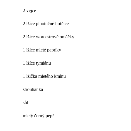
2 vejce
2 lžíce plnotučné hořčice
2 lžíce worcestrové omáčky
1 lžíce mleté papriky
1 lžíce tymiánu
1 lžička mletého kmínu
strouhanka
sůl
mletý černý pepř