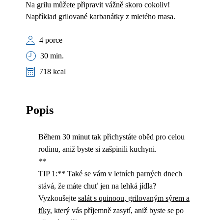
Na grilu můžete připravit vážně skoro cokoliv!
Například grilované karbanátky z mletého masa.
4 porce
30 min.
718 kcal
Popis
Během 30 minut tak přichystáte oběd pro celou
rodinu, aniž byste si zašpinili kuchyni.
**
TIP 1:** Také se vám v letních parných dnech
stává, že máte chuť jen na lehká jídla?
Vyzkoušejte
salát s quinoou, grilovaným sýrem a
fíky
, který vás příjemně zasytí, aniž byste se po