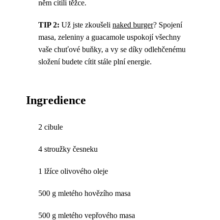
něm cítili těžce.
TIP 2:
Už jste zkoušeli
naked burger
? Spojení
masa, zeleniny a guacamole uspokojí všechny
vaše chuťové buňky, a vy se díky odlehčenému
složení budete cítit stále plní energie.
Ingredience
2 cibule
4 stroužky česneku
1 lžíce olivového oleje
500 g mletého hovězího masa
500 g mletého vepřového masa