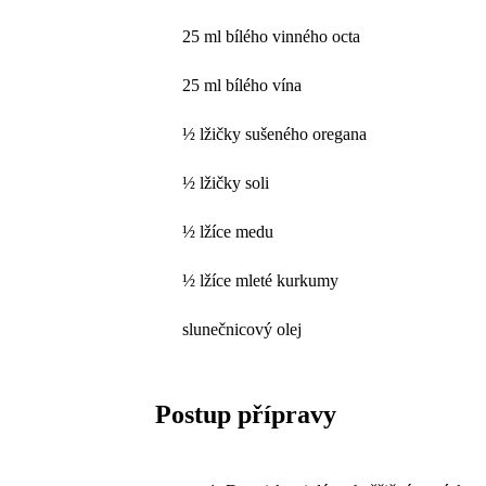
25 ml bílého vinného octa
25 ml bílého vína
½ lžičky sušeného oregana
½ lžičky soli
½ lžíce medu
½ lžíce mleté kurkumy
slunečnicový olej
Postup přípravy