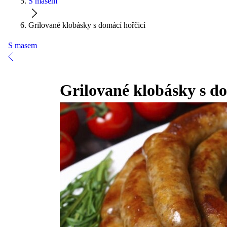
S masem
Grilované klobásky s domácí hořčicí
S masem
Grilované klobásky s do