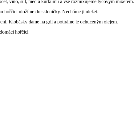
ocet, víno, sůl, med a kurkumu a vše rozmixujeme tyčovým mixérem.
hořčici uložíme do skleničky. Necháme ji uležet.
ření. Klobásky dáme na gril a potíráme je ochuceným olejem.
domácí hořčicí.