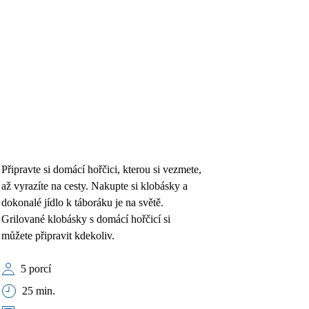
Připravte si domácí hořčici, kterou si vezmete,
až vyrazíte na cesty. Nakupte si klobásky a
dokonalé jídlo k táboráku je na světě.
Grilované klobásky s domácí hořčicí si
můžete připravit kdekoliv.
5 porcí
25 min.