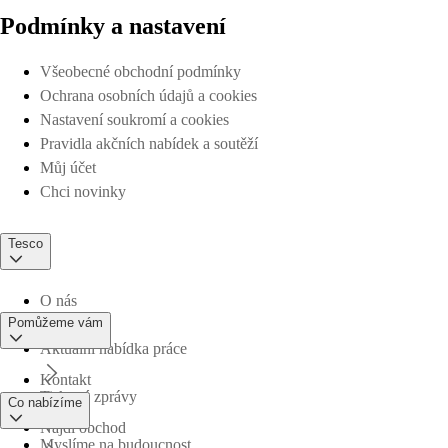
Podmínky a nastavení
Všeobecné obchodní podmínky
Ochrana osobních údajů a cookies
Nastavení soukromí a cookies
Pravidla akčních nabídek a soutěží
Můj účet
Chci novinky
Tesco
O nás
Pomůžeme vám
Aktuální nabídka práce
Kontakt
Tiskové zprávy
Co nabízíme
Najdi obchod
Myslíme na budoucnost