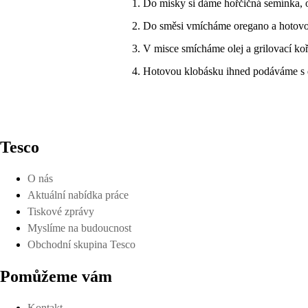
Do misky si dáme hořčičná semínka, 
Do směsi vmícháme oregano a hotovou 
V misce smícháme olej a grilovací ko
Hotovou klobásku ihned podáváme s 
Tesco
O nás
Aktuální nabídka práce
Tiskové zprávy
Myslíme na budoucnost
Obchodní skupina Tesco
Pomůžeme vám
Kontakt