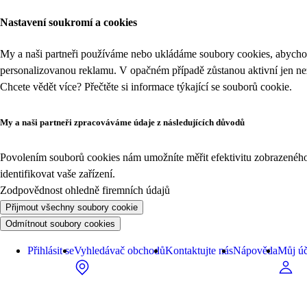
Nastavení soukromí a cookies
My a naši partneři používáme nebo ukládáme soubory cookies, abychom
personalizovanou reklamu. V opačném případě zůstanou aktivní jen n
Chcete vědět více? Přečtěte si informace týkající se
souborů cookie
.
My a naši partneři zpracováváme údaje z následujících důvodů
Povolením souborů cookies nám umožníte měřit efektivitu zobrazeného o
identifikovat vaše zařízení.
Zodpovědnost ohledně firemních údajů
Přijmout všechny soubory cookie
Odmítnout soubory cookies
Přihlásit se
Vyhledávač obchodů
Kontaktujte nás
Nápověda
Můj úč