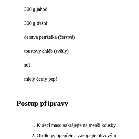
300 g jahod
300 g třešní
čerstvá petrželka (čerstvá)
toustový chléb (světlý)
sůl
mletý černý pepř
Postup přípravy
Kuřecí maso nakrájejte na menší kousky.
Osolte je, opepřete a zakapejte olivovým