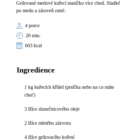
Grilované medové kuřecí masíčko více chutí. Sladké
po medu a zároveň ostré.
4 porce
20 min.
603 kcal
Ingredience
1 kg kuřecích křídel (prsíčka nebo na co máte
chuť)
3 lžíce slunečnicového oleje
2 lžíce mletého zázvoru
4 lžíce grilovacího koření