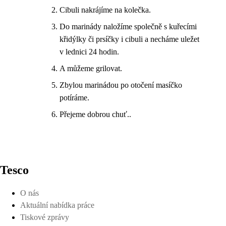
Cibuli nakrájíme na kolečka.
Do marinády naložíme společně s kuřecími
křidýlky či prsíčky i cibuli a necháme uležet
v lednici 24 hodin.
A můžeme grilovat.
Zbylou marinádou po otočení masíčko
potíráme.
Přejeme dobrou chuť..
Tesco
O nás
Aktuální nabídka práce
Tiskové zprávy