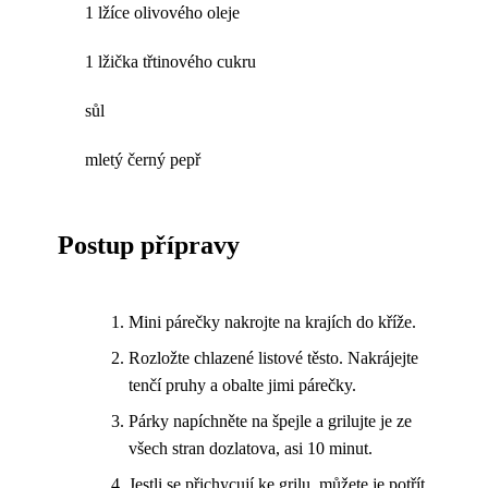
1 lžíce olivového oleje
1 lžička třtinového cukru
sůl
mletý černý pepř
Postup přípravy
Mini párečky nakrojte na krajích do kříže.
Rozložte chlazené listové těsto. Nakrájejte
tenčí pruhy a obalte jimi párečky.
Párky napíchněte na špejle a grilujte je ze
všech stran dozlatova, asi 10 minut.
Jestli se přichycují ke grilu, můžete je potřít