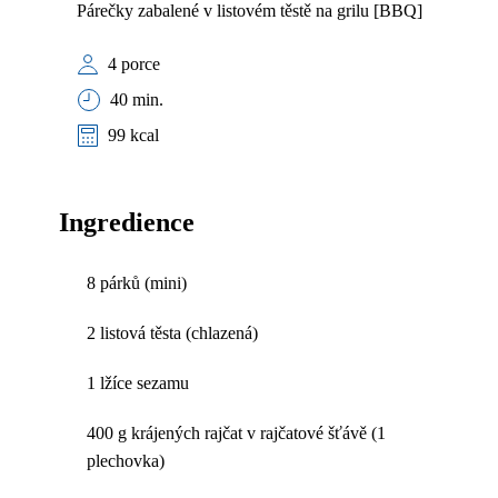
Párečky zabalené v listovém těstě na grilu [BBQ]
4 porce
40 min.
99 kcal
Ingredience
8 párků (mini)
2 listová těsta (chlazená)
1 lžíce sezamu
400 g krájených rajčat v rajčatové šťávě (1
plechovka)