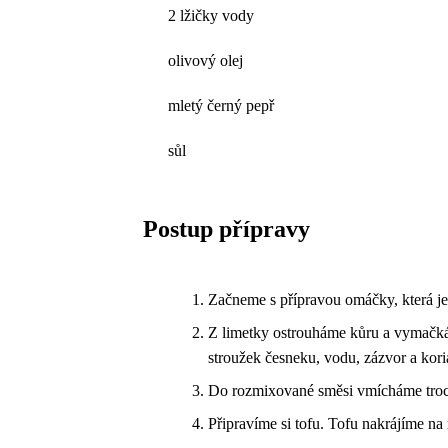
2 lžičky vody
olivový olej
mletý černý pepř
sůl
Postup přípravy
Začneme s přípravou omáčky, která je
Z limetky ostrouháme kůru a vymačká
stroužek česneku, vodu, zázvor a kor
Do rozmixované směsi vmícháme troch
Připravíme si tofu. Tofu nakrájíme n