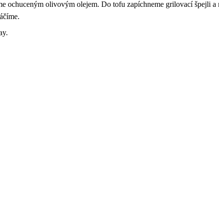
e ochuceným olivovým olejem. Do tofu zapíchneme grilovací špejli a 
táčíme.
ay.