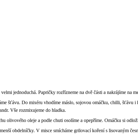
 velmi jednoduchá. Papričky rozřízneme na dvě části a nakrájíme na m
me šťávu. Do mixéru vhodíme máslo, sojovou omáčku, chilli, šťávu i k
iandr. Vše rozmixujeme do hladka.
u olivového oleje a podle chuti osolíme a opepříme. Omáčku si odlož
a menší obdelníčky. V misce smícháme grilovací koření s lisovaným če