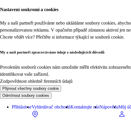
Nastavení soukromí a cookies
My a naši partneři používáme nebo ukládáme soubory cookies, abychom
personalizovanou reklamu. V opačném případě zůstanou aktivní jen n
Chcete vědět více? Přečtěte si informace týkající se
souborů cookie
.
My a naši partneři zpracováváme údaje z následujících důvodů
Povolením souborů cookies nám umožníte měřit efektivitu zobrazeného o
identifikovat vaše zařízení.
Zodpovědnost ohledně firemních údajů
Přijmout všechny soubory cookie
Odmítnout soubory cookies
Přihlásit se
Vyhledávač obchodů
Kontaktujte nás
Nápověda
Můj úč