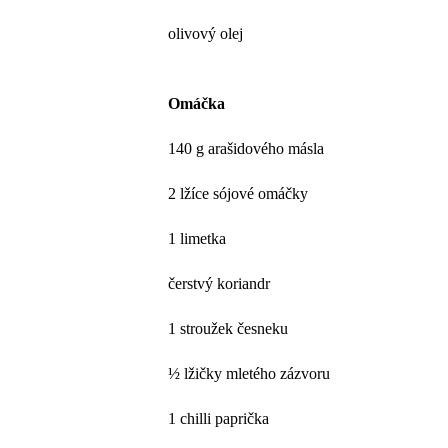
olivový olej
Omáčka
140 g arašidového másla
2 lžíce sójové omáčky
1 limetka
čerstvý koriandr
1 stroužek česneku
½ lžičky mletého zázvoru
1 chilli paprička