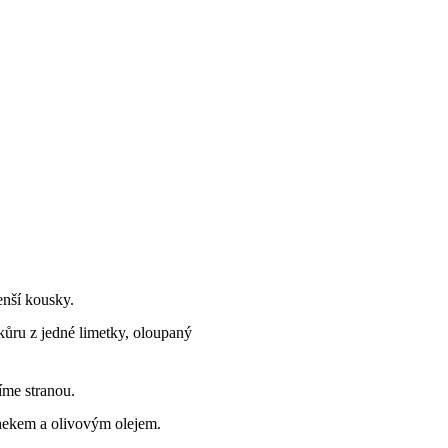
enší kousky.
ůru z jedné limetky, oloupaný
íme stranou.
snekem a olivovým olejem.