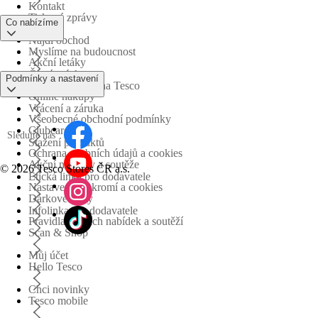
Kontakt
Tiskové zprávy
Co nabízíme
Najdi obchod
Myslíme na budoucnost
Akční letáky
Časté otázky
Podmínky a nastavení
Obchodní skupina Tesco
Online nákupy
Vrácení a záruka
Všeobecné obchodní podmínky
Clubcard
Sledujte nás
Stažení produktů
Ochrana osobních údajů a cookies
Akční nabídky a soutěže
©
2026 Tesco Stores ČR a.s.
Etická linka pro dodavatele
Nastavení soukromí a cookies
Dárkové karty
Infolinka pro dodavatele
Pravidla akčních nabídek a soutěží
Scan & Shop
Můj účet
Hello Tesco
Chci novinky
Tesco mobile