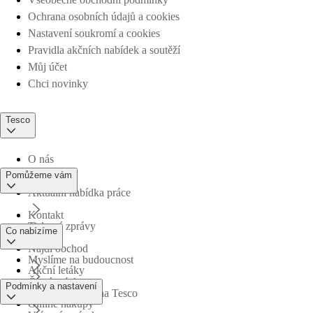
Ochrana osobních údajů a cookies
Nastavení soukromí a cookies
Pravidla akčních nabídek a soutěží
Můj účet
Chci novinky
Tesco
O nás
Pomůžeme vám
Aktuální nabídka práce
Kontakt
Tiskové zprávy
Co nabízíme
Najdi obchod
Myslíme na budoucnost
Akční letáky
Časté otázky
Podmínky a nastavení
Obchodní skupina Tesco
Online nákupy