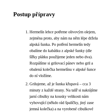
Postup přípravy
Hermelín lehce potřeme olivovým olejem,
zejména proto, aby nám na něm lépe držela
alpská šunka. Po potření hermelín tedy
obalíme do kabátku z alpské šunky (dle
šířky plátku použijeme jeden nebo dva).
Rozpálíme si grilovací pánev nebo gril a
obalená kolečka hermelínu v alpské šunce
do ní vložíme.
Grilujeme, až je šunka křupavá – cca 3
minuty z každé strany. Na talíř si nakrájíme
jarní cibulky na kousky velikosti nám
vyhovující (někdo rád špalíčky, jiný zase
jemná kolečka) a na vyrobené cibulkové