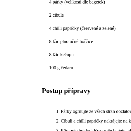
4 párky (velikosti dle bagetek)
2 cibule
4 chilli papričky (čeervené a zelené)
8 lžic plnotučné hořčice
8 lžic kečupu
100 g čedaru
Postup přípravy
Párky ogrilujte ze všech stran dozlatov
Cibuli a chilli papričky nakrájejte na k
Připravte hotdog: Rozkrojte bagety, vl