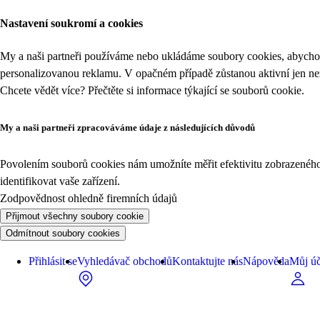
Nastavení soukromí a cookies
My a naši partneři používáme nebo ukládáme soubory cookies, abychom
personalizovanou reklamu. V opačném případě zůstanou aktivní jen n
Chcete vědět více? Přečtěte si informace týkající se
souborů cookie
.
My a naši partneři zpracováváme údaje z následujících důvodů
Povolením souborů cookies nám umožníte měřit efektivitu zobrazeného o
identifikovat vaše zařízení.
Zodpovědnost ohledně firemních údajů
Přijmout všechny soubory cookie
Odmítnout soubory cookies
Přihlásit se
Vyhledávač obchodů
Kontaktujte nás
Nápověda
Můj úč