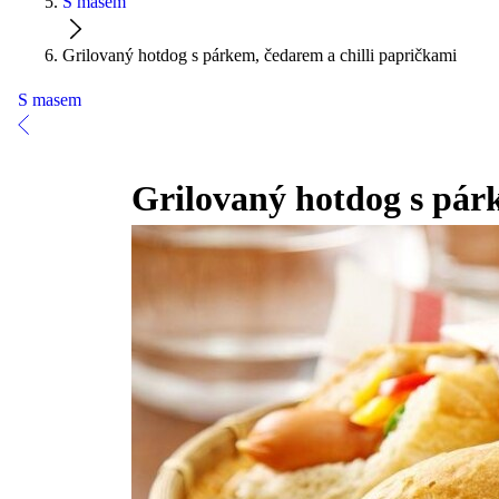
S masem
Grilovaný hotdog s párkem, čedarem a chilli papričkami
S masem
Grilovaný hotdog s pár