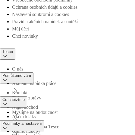
Ochrana osobních údajů a cookies
Nastavení soukromí a cookies
Pravidla akčních nabídek a soutěží
Můj účet
Chci novinky
Tesco
O nás
Pomůžeme vám
Aktuální nabídka práce
Kontakt
Tiskové zprávy
Co nabízíme
Najdi obchod
Myslíme na budoucnost
Akční letáky
Časté otázky
Podmínky a nastavení
Obchodní skupina Tesco
Online nákupy