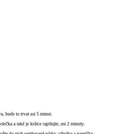
a, bude to trvat asi 5 minut.
olečka a také je krátce ogrilujte, asi 2 minuty.
ožte do nich ogrilované párky, cibulku a papričky.