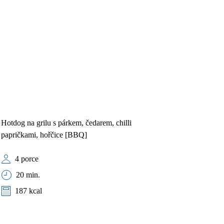
Hotdog na grilu s párkem, čedarem, chilli
papričkami, hořčice [BBQ]
4 porce
20 min.
187 kcal