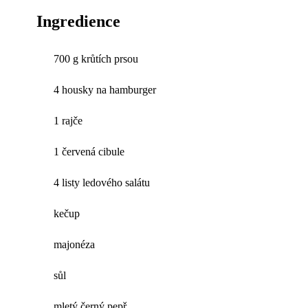
Ingredience
700 g krůtích prsou
4 housky na hamburger
1 rajče
1 červená cibule
4 listy ledového salátu
kečup
majonéza
sůl
mletý černý pepř