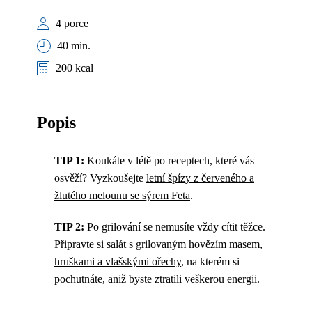
4 porce
40 min.
200 kcal
Popis
TIP 1:
Koukáte v létě po receptech, které vás
osvěží? Vyzkoušejte
letní špízy z červeného a
žlutého melounu se sýrem Feta
.
TIP 2:
Po grilování se nemusíte vždy cítit těžce.
Připravte si
salát s grilovaným hovězím masem,
hruškami a vlašskými ořechy
, na kterém si
pochutnáte, aniž byste ztratili veškerou energii.