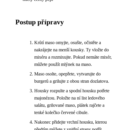
Postup přípravy
Krůtí maso omyjte, osušte, očistěte a
nakrájejte na menší kousky. Ty vložte do
mixéru a rozmixujte. Pokud nemáte mixér,
můžete použít mlýnek na maso.
Maso osolte, opepřete, vytvarujte do
burgerů a grilujte z obou stran dozlatova.
Housky rozpulte a spodní housku potřete
majonézou. Položte na ní list ledového
salátu, grilované maso, plátek rajčete a
tenké kolečko červené cibule.
Nakonec přidejte vrchní housku, kterou
předtím můžete z vnitřní strany potřít