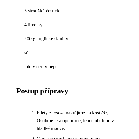
5 stroužků česneku
4 limetky
200 g anglické slaniny
sůl
mletý černý pepř
Postup přípravy
Filety z lososa nakrájíme na kostičky.
Osolíme je a opepříme, lehce obalíme v
hladké mouce.
V misce smícháme olivový olej s