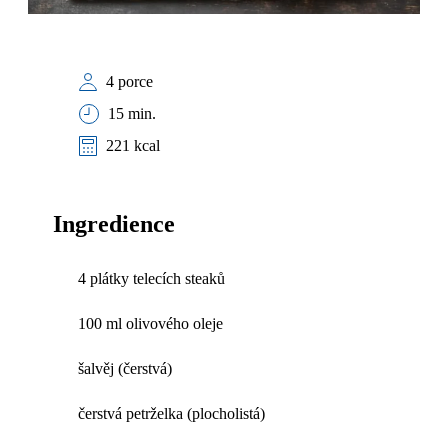
4 porce
15 min.
221 kcal
Ingredience
4 plátky telecích steaků
100 ml olivového oleje
šalvěj (čerstvá)
čerstvá petrželka (plocholistá)