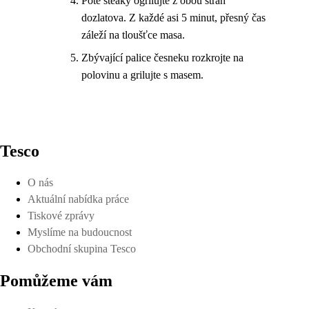
Poté steaky ogrilujte z obou stran
dozlatova. Z každé asi 5 minut, přesný čas
záleží na tloušťce masa.
Zbývající palice česneku rozkrojte na
polovinu a grilujte s masem.
Tesco
O nás
Aktuální nabídka práce
Tiskové zprávy
Myslíme na budoucnost
Obchodní skupina Tesco
Pomůžeme vám