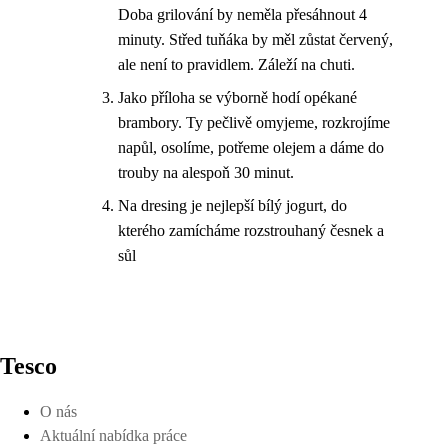
Doba grilování by neměla přesáhnout 4
minuty. Střed tuňáka by měl zůstat červený,
ale není to pravidlem. Záleží na chuti.
Jako příloha se výborně hodí opékané
brambory. Ty pečlivě omyjeme, rozkrojíme
napůl, osolíme, potřeme olejem a dáme do
trouby na alespoň 30 minut.
Na dresing je nejlepší bílý jogurt, do
kterého zamícháme rozstrouhaný česnek a
sůl
Tesco
O nás
Aktuální nabídka práce