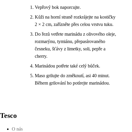
Vepřový bok naporcujte.
Kůži na horní straně rozkrájejte na kostičky
2 × 2 cm, zařízněte přes celou vrstvu tuku.
Do řezů vetřete marinádu z olivového oleje,
rozmarýnu, tymiánu, přepasírovaného
česneku, šťávy z limetky, soli, pepře a
cherry.
Marinádou potřete také celý bůček.
Maso grilujte do změknutí, asi 40 minut.
Během grilování ho potírejte marinádou.
Tesco
O nás