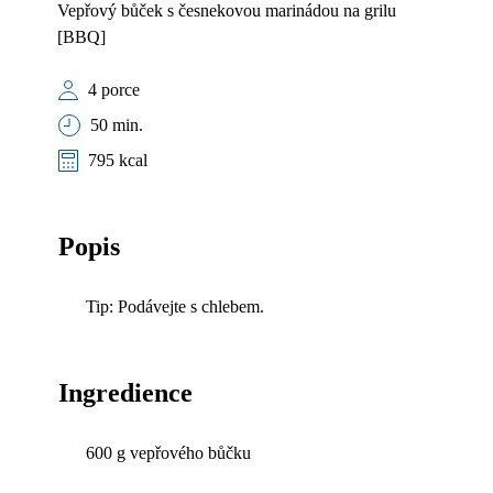
Vepřový bůček s česnekovou marinádou na grilu
[BBQ]
4 porce
50 min.
795 kcal
Popis
Tip: Podávejte s chlebem.
Ingredience
600 g vepřového bůčku