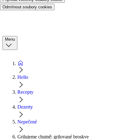
Odmítnout soubory cookies
Menu
Hello
Recepty
Dezerty
Nepečené
Grilujeme chutně: grilované broskve