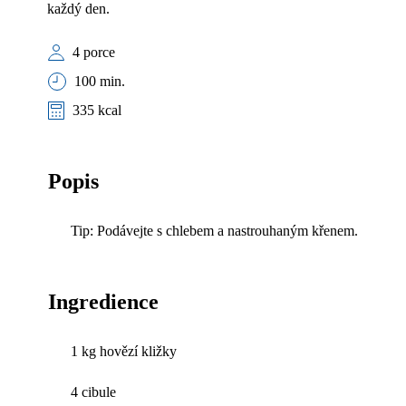
každý den.
4 porce
100 min.
335 kcal
Popis
Tip: Podávejte s chlebem a nastrouhaným křenem.
Ingredience
1 kg hovězí kližky
4 cibule