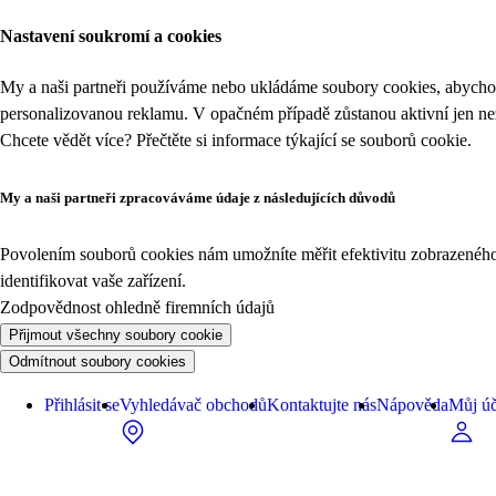
Nastavení soukromí a cookies
My a naši partneři používáme nebo ukládáme soubory cookies, abychom
personalizovanou reklamu. V opačném případě zůstanou aktivní jen n
Chcete vědět více? Přečtěte si informace týkající se
souborů cookie
.
My a naši partneři zpracováváme údaje z následujících důvodů
Povolením souborů cookies nám umožníte měřit efektivitu zobrazeného o
identifikovat vaše zařízení.
Zodpovědnost ohledně firemních údajů
Přijmout všechny soubory cookie
Odmítnout soubory cookies
Přihlásit se
Vyhledávač obchodů
Kontaktujte nás
Nápověda
Můj úč