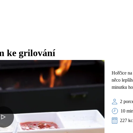
 ke grilování
Hořčice na
něco lepšíh
minutku hot
2 porc
10 min
227 kc