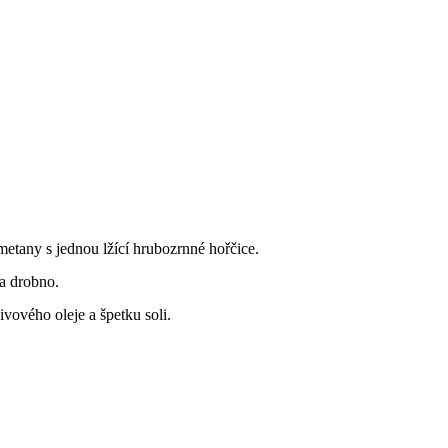
etany s jednou lžící hrubozrnné hořčice.
a drobno.
ivového oleje a špetku soli.