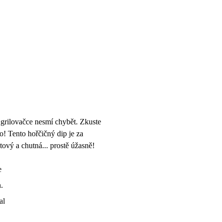
 grilovačce nesmí chybět. Zkuste
o! Tento hořčičný dip je za
ový a chutná... prostě úžasně!
e
.
al