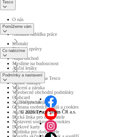
Tesco
O nás
Pomůžeme vám
Aktuální nabídka práce
Kontakt
Tiskové zprávy
Co nabízíme
Najdi obchod
Myslíme na budoucnost
Akční letáky
Časté otázky
Podmínky a nastavení
Obchodní skupina Tesco
Online nákupy
Vrácení a záruka
Všeobecné obchodní podmínky
Clubcard
Sledujte nás
Stažení produktů
Ochrana osobních údajů a cookies
©
2026 Tesco Stores ČR a.s.
Akční nabídky a soutěže
Etická linka pro dodavatele
Nastavení soukromí a cookies
Dárkové karty
Infolinka pro dodavatele
Pravidla akčních nabídek a soutěží