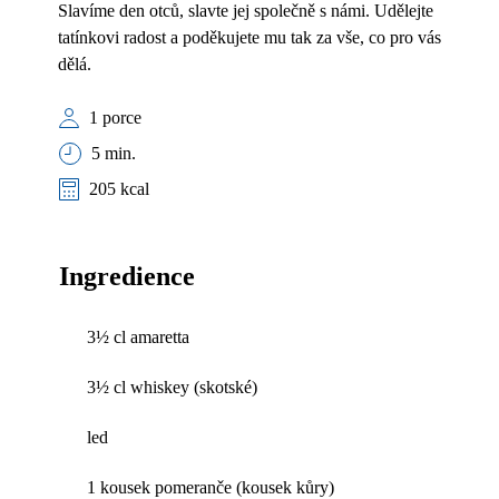
Slavíme den otců, slavte jej společně s námi. Udělejte
tatínkovi radost a poděkujete mu tak za vše, co pro vás
dělá.
1 porce
5 min.
205 kcal
Ingredience
3½ cl amaretta
3½ cl whiskey (skotské)
led
1 kousek pomeranče (kousek kůry)