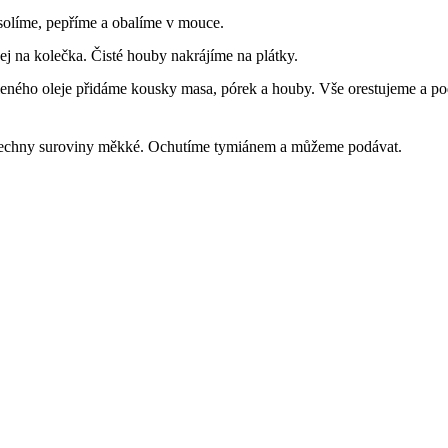
solíme, pepříme a obalíme v mouce.
ej na kolečka. Čisté houby nakrájíme na plátky.
áleného oleje přidáme kousky masa, pórek a houby. Vše orestujeme a p
šechny suroviny měkké. Ochutíme tymiánem a můžeme podávat.