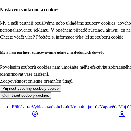
Nastavení soukromí a cookies
My a naši partneři používáme nebo ukládáme soubory cookies, abychom
personalizovanou reklamu. V opačném případě zůstanou aktivní jen n
Chcete vědět více? Přečtěte si informace týkající se
souborů cookie
.
My a naši partneři zpracováváme údaje z následujících důvodů
Povolením souborů cookies nám umožníte měřit efektivitu zobrazeného o
identifikovat vaše zařízení.
Zodpovědnost ohledně firemních údajů
Přijmout všechny soubory cookie
Odmítnout soubory cookies
Přihlásit se
Vyhledávač obchodů
Kontaktujte nás
Nápověda
Můj úč