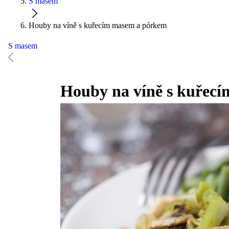
S masem
Houby na víně s kuřecím masem a pórkem
S masem
Houby na víně s kuřec