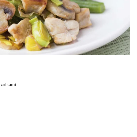
azolkami